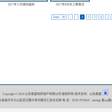
2017年11月第四届秋
2017年8月员工聚餐活
Total：30
«
‹
1
2
3
4
›
Copyright © 2014 山东泰盛恒房地产有限公司 版权所有 技术支持：
山东鼎基
东省临沂市兰山区武汉路与孝河路交汇处东北角 电 话：0539-7976610
sitemap
鲁icp备0