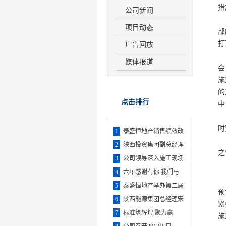
措
公司新闻
1
项目动态
部
打
广告回放
2
媒体报道
会
施
的
点击排行
中
3
时
1
泰盛恒地产销售绩效改
4
2
陕西投资集团副总经理
之
3
公司领导深入施工现场
4
六年感谢有你 我们与
在
5
泰盛恒地产举办第二届
预
6
陕西能源集团总经理宋
紧
7
标准筑辉煌 聚力赢
施