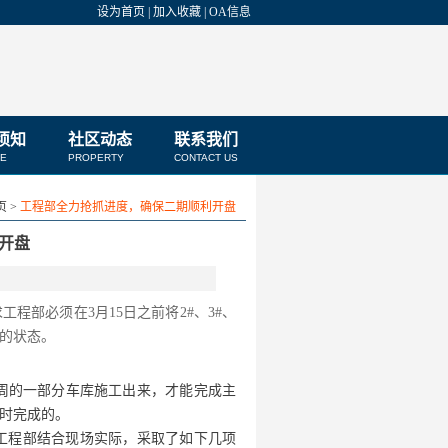
设为首页
|
加入收藏
|
OA信息
须知
社区动态
联系我们
CE
PROPERTY
CONTACT US
 >
工程部全力抢抓进度，确保二期顺利开盘
开盘
程部必须在3月15日之前将2#、3#、
慢的状态。
周的一部分车库施工出来，才能完成主
按时完成的。
工程部结合现场实际，采取了如下几项