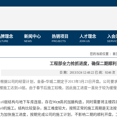
品牌理念
新闻中心
热销项目
人才理念
入会
LTURE
NEWS
PROJECTS
JOIN US
SERVI
您的当前位置 ：首页
工程部全力抢抓进度，确保二期顺利
日 期：2013/3/24 12:48:22 已 阅：9246 次
据公司的经营计划，金泰•华城二期定于2013年3月23日开盘。公司要求工
#楼施工达到±0层。由于春节后施工较晚，因此施工进度一直处于较为缓
0层结构与地下车库连接，存在90㎝高的加腋构造，同时需要将主楼四
±0的施工。结构比较复杂，施工难度较大，按照正常的施工周期是无法
加快施工进度，按期完成公司的施工计划，不影响二期的顺利开盘，