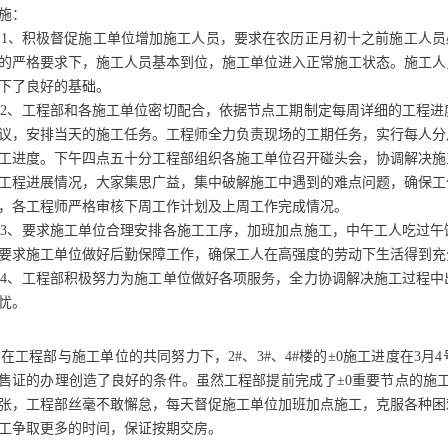
施：
、积极督促施工单位增加施工人员，要求在农历正月初十之前施工人员必
的严格要求下，施工人员基本到位，施工单位进入正常施工状态。施工人
下了良好的基础。
、工程部和各施工单位密切配合，依据节点工期制定每周详细的工程进
议，安排当天的施工任务。工程师全力负责现场的工期任务，实行每人分
工进度。下午四点五十分工程部组织各施工单位召开碰头会，协调解决施
工程进展情况，大家集思广益，集中破解施工中遇到的难点问题，确保工
，各工程师严格审核下周工作计划及上周工作完成情况。
、要求施工单位合理安排各施工工序，加班加点施工，中午工人吃过午
要求施工单位做好后勤保障工作，确保工人在高强度的劳动下生活得到充
、工程部积极努力为施工单位做好各项服务，全力协调解决施工过程中
忧。
工程部与施工单位的共同努力下，2#、3#、4#楼的±0施工进度在3月
售证的办理创造了良好的条件。虽然工程部提前完成了±0重要节点的施
张，工程部丝毫不敢懈怠，每天督促施工单位加班加点施工，克服各种困
工争取更多的时间，保证按期交房。