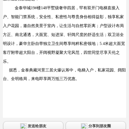
金泰华城
19#
楼
148
平墅级奢华四居，罕有双开门电梯直接入
户、智能门禁系统，安全性、私密性与尊贵身份相得益彰，独享私家
入户花园，邀自然美景于室内，让生活与自然零距离；户型设计布局
方正、南北通透，大面宽、短进深、轩阔尺度的舒适生活；双卫浴全
明设计，豪华主卧自带独立卫生间尊享纯粹私密领地；
5.4
米超大面宽
客厅附带超大阳台，开阔视野凝聚大宅风范，四世同堂尽享天伦之
乐。
据悉，金泰典藏河景三居火爆认筹中，电梯入户，私家花园、阔阳
台、全明格局，来电即享两万抵三万优惠。
发送给朋友
分享到朋友圈