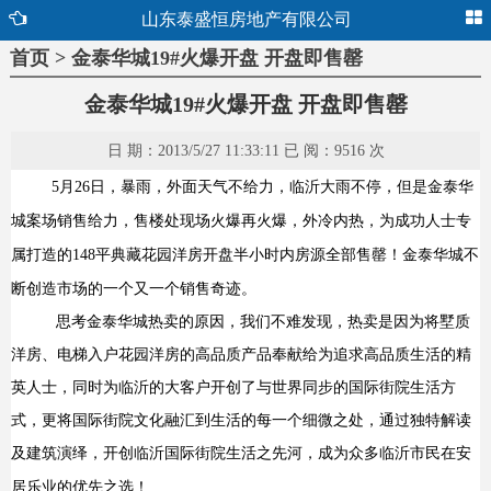
山东泰盛恒房地产有限公司
首页 > 金泰华城19#火爆开盘 开盘即售罄
金泰华城19#火爆开盘 开盘即售罄
日 期：2013/5/27 11:33:11 已 阅：9516 次
5
月
26
日
，暴雨，外面天气不给力，临沂大雨不停，但是金泰华
城案场销售给力，售楼处现场火爆再火爆，外冷内热，为成功人士专
属打造的
148
平典藏花园洋房开盘半小时内房源全部售罄！金泰华城不
断创造市场的一个又一个销售奇迹。
思考金泰华城热卖的原因，我们不难发现，热卖是因为将墅质
洋房、电梯入户花园洋房的高品质产品奉献给为追求高品质生活的精
英人士，同时为临沂的大客户开创了与世界同步的国际街院生活方
式，更将国际街院文化融汇到生活的每一个细微之处，通过独特解读
及建筑演绎，开创临沂国际街院生活之先河，成为众多临沂市民在安
居乐业的优先之选！