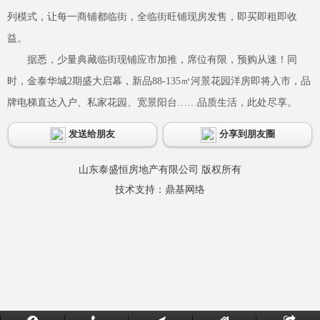
列模式，让每一商铺都临街，全临街旺铺现房发售，即买即租即收
益。
据悉，少量典藏临街现铺应市加推，席位有限，预购从速！同
时，金泰华城2期盛大启幕，新品88-135㎡河景花园洋房即将入市，品
牌电梯直达入户、私家花园、宽景阳台……品质生活，此处尽享。
发送给朋友
分享到朋友圈
山东泰盛恒房地产有限公司 版权所有
技术支持：
鼎基网络