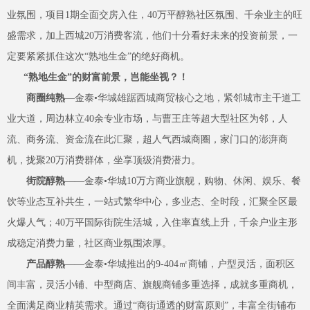
业氛围，项目1期全面交房入住，40万平醇熟社区氛围、千余业主的旺
盛需求，加上西城20万消费客流，他们十分看好未来的投资前景，一
定要紧紧抓住这次“熟地生金”的绝好商机。
“熟地生金”的财富前景，岂能坐视？！
商圈纯熟
—金泰•华城雄踞西城商贸核心之地，紧邻城市主干道工
业大道，周边林立40余专业市场，与曹王庄等超大型社区为邻，人
流、商务流、资金流在此汇聚，超人气西城商圈，家门口的澎湃商
机，拢聚20万消费群体，坐享顶级消费潜力。
街院醇熟
——金泰•华城10万方商业旗舰，购物、休闲、娱乐、餐
饮等业态互补共生，一站式繁华中心，多业态、全时段，汇聚全区最
火爆人气；40万平国际街院生活城，入住率直线上升，千余户业主形
成稳定消费力量，社区商业氛围浓厚。
产品醇熟
——金泰•华城推出的9-404㎡商铺，户型灵活，面积区
间丰富，灵活小铺、中型商店、旗舰商铺多重选择，成就多重商机，
全面满足商业精英需求。通过“商街通透的财富原则”，丰富全街铺布