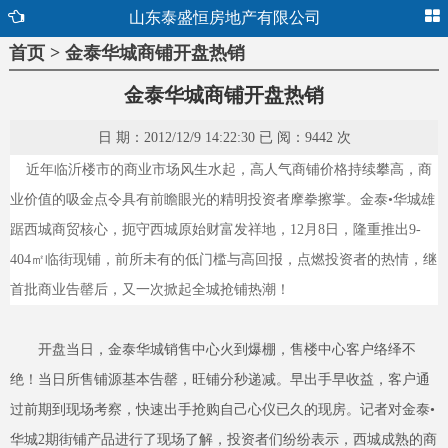
山东泰盛恒房地产有限公司
首页 > 金泰华城商铺开盘热销
金泰华城商铺开盘热销
日 期：2012/12/9 14:22:30 已 阅：9442 次
近年临沂楼市的商业市场风生水起，高人气商铺价格持续攀高，商
业价值的吸金点令具有前瞻眼光的精明投资者摩拳擦掌。金泰•华城雄
踞西城商贸核心，扼守西城原始财富发祥地，12月8日，隆重推出9-
404㎡临街现铺，前所未有的低门槛与高回报，点燃投资者的热情，继
首批商业告罄后，又一次掀起全城抢铺热潮！
开盘当日，金泰华城销售中心火到爆棚，售楼中心客户络绎不
绝！当日所售铺源基本告罄，旺铺分秒递减。早出手早收益，客户通
过前期到现场考察，快速出手抢购自己心仪已久的现房。记者对金泰•
华城2期街铺产品进行了现场了解，投资者们纷纷表示，西城成熟的商