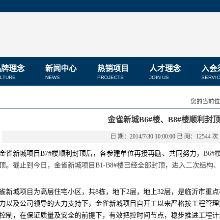
品牌理念
新闻中心
热销项目
人才理念
入会
LTURE
NEWS
PROJECTS
JOIN US
SERVI
您的当前位
金雀新城B6#楼、B8#楼顺利封
日 期：2014/7/30 10:00:00 已 阅：12544 次
金雀新城项目
B7#
楼顺利封顶后，各参建单位再接再励、共同努力，
B6#
顶。截止到今日，金雀新城项目
B1-B8#
楼已经全部封顶，进入二次结构
雀新城项目为高层住宅小区，共
8
栋，地下
2
层，地上
32
层，是临沂市重点
力以及公司领导的大力支持下，金雀新城项目自开工以来严格按工程管理
控制，在保证质量及安全的前提下，有效把控时间节点，稳步推进工程计