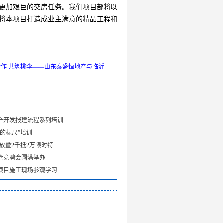
更加艰巨的交房任务。我们项目部将以
将本项目打造成业主满意的精品工程和
合作 共筑桃李——山东泰盛恒地产与临沂
产开发报建流程系列培训
的标尺”培训
放暨2千抵2万限时特
管竞聘会圆满举办
项目施工现场参观学习