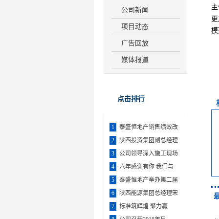
主
公司新闻
更
项目动态
模
广告回放
媒体报道
点击排行
1
泰盛恒地产销售绩效改
2
陕西投资集团副总经理
3
公司领导深入施工现场
4
六年感谢有你 我们与
5
泰盛恒地产举办第二届
6
陕西能源集团总经理宋
7
标准筑辉煌 聚力赢