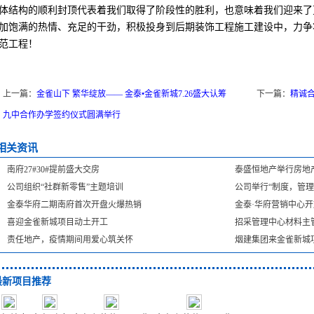
体结构的顺利封顶代表着我们取得了阶段性的胜利，也意味着我们迎来了
加饱满的热情、充足的干劲，积极投身到后期装饰工程施工建设中，力争
范工程！
上一篇：
金雀山下 繁华绽放—— 金泰•金雀新城7.26盛大认筹
下一篇：
精诚
九中合作办学签约仪式圆满举行
相关资讯
南府27#30#提前盛大交房
泰盛恒地产举行房地
公司组织“社群新零售”主题培训
公司举行“制度，管理
金泰华府二期南府首次开盘火爆热销
金泰·华府营销中心开
喜迎金雀新城项目动土开工
招采管理中心材料主
责任地产，疫情期间用爱心筑关怀
烟建集团来金雀新城
最新项目推荐