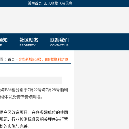
设为首页
|
加入收藏
|
OA信息
须知
社区动态
联系我们
CE
PROPERTY
CONTACT US
置 ：首页 >
金雀新城B6#楼、B8#楼顺利封顶
顶
楼与
B8#
楼分别于
7
月
22
号与
7
月
28
号顺利
、砌体以及装饰装修阶段。
棚户区改造项目。在各参建单位的共同
规范、行业检测标准及相关程序进行管
划的实施与完善。