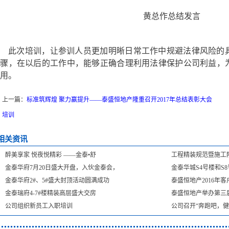
黄总作总结发言
此次培训，让参训人员更加明晰日常工作中规避法律风险的
步骤，在以后的工作中，能够正确合理利用法律保护公司利益，
用。
上一篇：
标准筑辉煌 聚力赢提升——泰盛恒地产隆重召开2017年总结表彰大会
培训
相关资讯
醉美享家 悦夜悦精彩 ——金泰•舒
工程精装规范暨施工
金泰华府7月20日盛大开盘，入伙金泰会，
金泰华城S4号楼和S
金泰华府2#、5#盛大封顶活动圆满成功
泰盛恒地产2016年
金泰瑞府4-7#楼精装高层盛大交房
泰盛恒地产举办第三
公司组织新员工入职培训
公司召开“奔跑吧，健