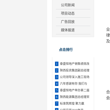
公司新闻
项目动态
广告回放
媒体报道
及
点击排行
1
泰盛恒地产销售绩效改
2
陕西投资集团副总经理
3
公司领导深入施工现场
4
六年感谢有你 我们与
5
泰盛恒地产举办第二届
6
陕西能源集团总经理宋
会
7
标准筑辉煌 聚力赢