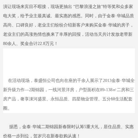
演让现场来宾目不暇接，现场更抽出 “巴黎浪漫之旅”特等奖和众多家
电大奖，给予业主最真诚、最实惠的感恩。同时，由于金泰·华城品质
高尚、口碑良好，老业主们纷纷介绍新客户来购买金泰·华城的房子，
老业主们的高涨热情也换来了丰厚的回报，活动当天共计发放老带新
80余人、奖金合计22.8万元！
在活动现场，泰盛恒公司也向在座的千余人展示了2013金泰·华城全
新升级力作—2期锦园，一线河景洋房，户型面积在89-138㎡二房和三
房产品，奢享涑河盛景、永恒品质、四星物业管理、五分钟生活配套
圈。
据悉，金泰·华城二期锦园新春限时认筹5重大礼，居住品质、实惠
价格一步到位，贺岁只在新春欲购从速！