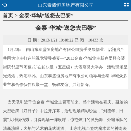
山东泰盛恒房地产有限公司
首页 > 金泰·华城“送您去巴黎”
金泰·华城“送您去巴黎”
日 期：2013/1/21 10:48:22 已 阅：10433 次
1月20日，由山东泰盛恒房地产有限公司携手奥晟物业、启翔房产
共同为业主打造的视觉饕餮盛宴—“2013金泰•华城业主新春团拜会暨
街院邻里节闭幕式”在铂尔曼（五星级）大酒店盛大举办，活动现场星
光熠熠，热闹非凡。山东泰盛恒房地产有限公司领导与金泰·华城众多
业主和合作伙伴欢聚一堂、畅叙友谊、共迎新春。
当天吸引近千位金泰·华城业主冒雨前来。整个活动在喜庆、融洽的
大型歌舞《好日子》中拉开序幕，活动现场精彩纷呈，“刘德华、田
震”大咔模仿秀，引得现场一阵欢呼，惊艳炫目的激光舞、外籍乐队的
清新演唱，火焰与艺术的花式调酒、 山东电视台签约魔术师的神奇表